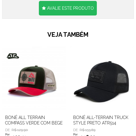
AVALIE ESTE PRODUTO
VEJA TAMBÉM
BONÉ ALL TERRAIN
BONÉ ALL-TERRAIN TRUCK
COMPASS VERDE COM BEGE
STYLE PRETO ATR514
E ABA VERMELHA
DE:
R$ 129.90
DE:
R$ 153.89
Por
Por