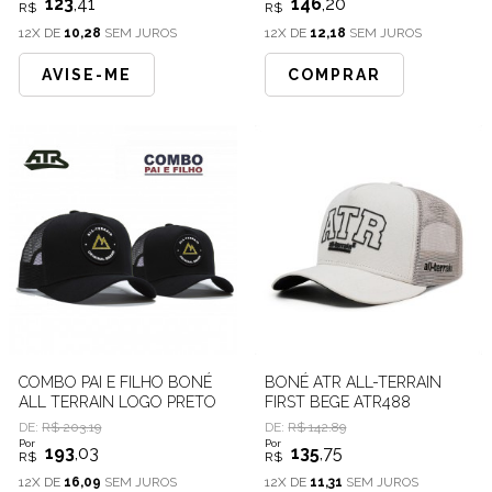
123
,41
146
,20
R$
R$
12X DE
10,28
SEM JUROS
12X DE
12,18
SEM JUROS
AVISE-ME
COMPRAR
COMBO PAI E FILHO BONÉ
BONÉ ATR ALL-TERRAIN
ALL TERRAIN LOGO PRETO
FIRST BEGE ATR488
DE:
R$ 203.19
DE:
R$ 142.89
Por
Por
193
,03
135
,75
R$
R$
12X DE
16,09
SEM JUROS
12X DE
11,31
SEM JUROS