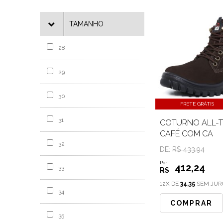
TAMANHO
28
29
30
FRETE GRÁTIS
31
COTURNO ALL-T
CAFÉ COM CA
32
DE:
R$ 433.94
Por
412
,24
33
R$
12X DE
34,35
SEM JUR
34
COMPRAR
35