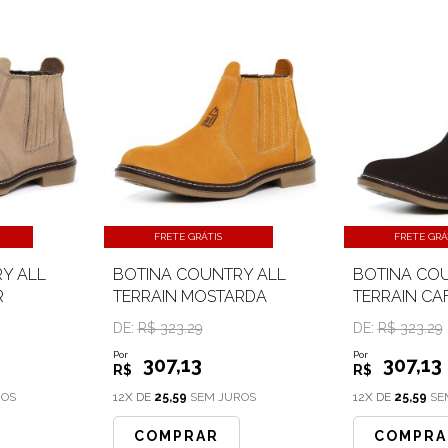
FRETE GRÁTIS
FRETE GRÁ
Y ALL
BOTINA COUNTRY ALL
BOTINA CO
R
TERRAIN MOSTARDA
TERRAIN CA
DE:
R$ 323.29
DE:
R$ 323.29
Por
Por
307
,13
307
,13
R$
R$
ROS
12X DE
25,59
SEM JUROS
12X DE
25,59
SE
COMPRAR
COMPRA