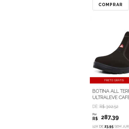
COMPRAR
FRETE GRÁTIS
BOTINA ALL TER
ULTRALEVE CAF
DE:
R$ 302.52
Por
287
,39
R$
12X DE
23,95
SEM JUR