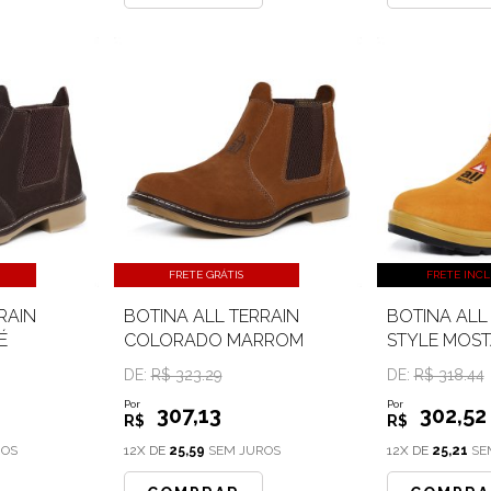
FRETE GRÁTIS
FRETE INC
RAIN
BOTINA ALL TERRAIN
BOTINA ALL
É
COLORADO MARROM
STYLE MOS
DE:
R$ 323.29
DE:
R$ 318.44
Por
Por
307
,13
302
,52
R$
R$
ROS
12X DE
25,59
SEM JUROS
12X DE
25,21
SE