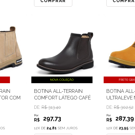
COMPRAR
COMPRA
NOVA COLEÇÃO
FRETE GRÁ
RAIN
BOTINA ALL-TERRAIN
BOTINA ALL
TOR COM
COMFORT LÁTEGO CAFÉ
ULTRALEVE
COM CA
DE:
R$ 313.40
DE:
R$ 302.52
Por
Por
297
,73
287
,39
R$
R$
ROS
12X DE
24,81
SEM JUROS
12X DE
23,95
SE