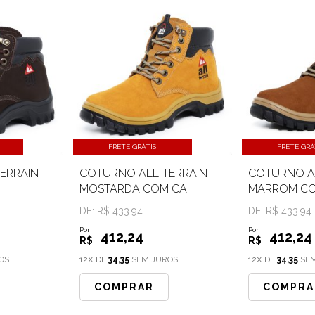
FRETE GRÁTIS
FRETE GRÁ
ERRAIN
COTURNO ALL-TERRAIN
COTURNO A
MOSTARDA COM CA
MARROM CO
DE:
R$ 433.94
DE:
R$ 433.94
Por
Por
412
,24
412
,24
R$
R$
OS
12X DE
34,35
SEM JUROS
12X DE
34,35
SEM
COMPRAR
COMPRA