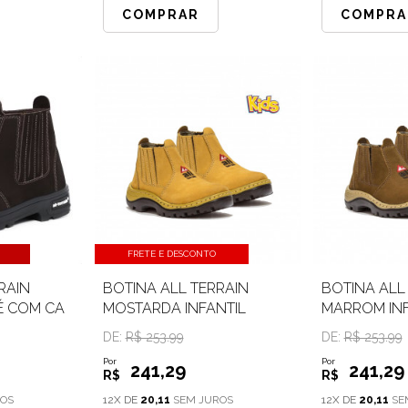
COMPRAR
COMPRA
FRETE E DESCONTO
RAIN
BOTINA ALL TERRAIN
BOTINA ALL
É COM CA
MOSTARDA INFANTIL
MARROM INF
DE:
R$ 253.99
DE:
R$ 253.99
Por
Por
241
,29
241
,29
R$
R$
OS
12X DE
20,11
SEM JUROS
12X DE
20,11
SE