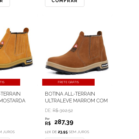
R
COMPRAR
TIS
FRETE GRÁTIS
-TERRAIN
BOTINA ALL-TERRAIN
 MOSTARDA
ULTRALEVE MARROM COM
CA
DE:
R$ 302.52
Por
287
,39
R$
M JUROS
12X DE
23,95
SEM JUROS