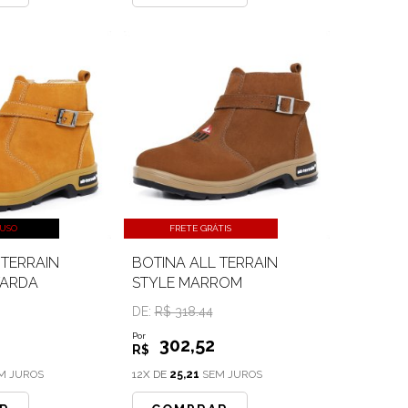
LUSO
FRETE GRÁTIS
 TERRAIN
BOTINA ALL TERRAIN
TARDA
STYLE MARROM
DE:
R$ 318.44
Por
302
,52
R$
M JUROS
12X DE
25,21
SEM JUROS