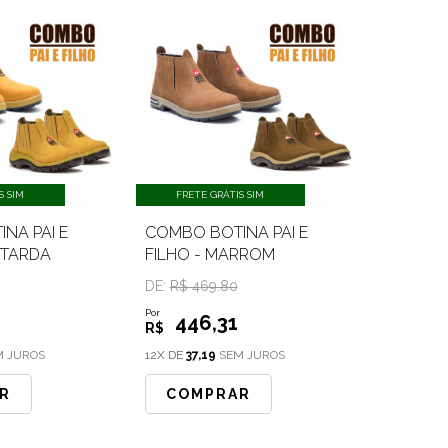
S SIM
FRETE GRÁTIS SIM
NA PAI E
COMBO BOTINA PAI E
STARDA
FILHO - MARROM
DE:
R$ 469.80
Por
446
,31
R$
 JUROS
12X DE
37,19
SEM JUROS
R
COMPRAR