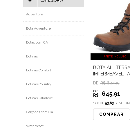
CATEGORIA
Adventure
Bota Adventure
Botas com CA
Botinas
FRETE INCLUSO
BOTA ALL TERRA
Botinas Comfort
IMPERMEÁVEL T
DE:
R$ 679.90
Botinas Country
Por
645
,91
R$
Botinas Ultraleve
12X DE
53,83
SEM JUR
Calçados com CA
COMPRAR
Waterproof