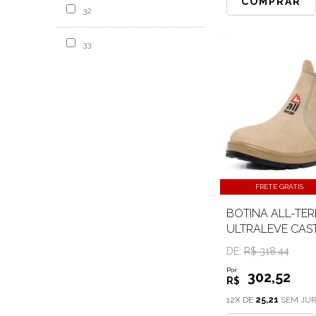
COMPRAR
32
33
FRETE GRÁTIS
BOTINA ALL-TER
ULTRALEVE CAS
CA
DE:
R$ 318.44
Por
302
,52
R$
12X DE
25,21
SEM JU