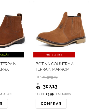
OLEÇÃO
FRETE GRÁTIS
-TERRAIN
BOTINA COUNTRY ALL
ERRA
TERRAIN MARROM
DE:
R$ 323.29
Por
307
,13
R$
M JUROS
12X DE
25,59
SEM JUROS
R
COMPRAR