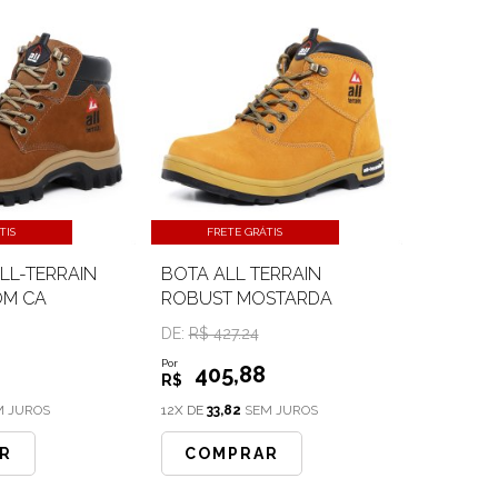
TIS
FRETE GRÁTIS
LL-TERRAIN
BOTA ALL TERRAIN
M CA
ROBUST MOSTARDA
DE:
R$ 427.24
Por
405
,88
R$
 JUROS
12X DE
33,82
SEM JUROS
R
COMPRAR