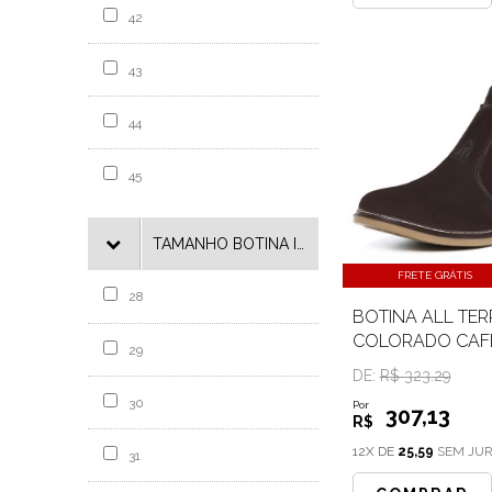
42
43
44
45
TAMANHO BOTINA INFANTIL
FRETE GRÁTIS
28
BOTINA ALL TER
COLORADO CAF
29
DE:
R$ 323.29
30
Por
307
,13
R$
12X DE
25,59
SEM JU
31