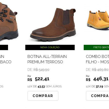
NOVA COLEÇÃO
FRETE GRÁTI
IN
BOTINA ALL-TERRAIN
COMBO BOTI
ABACO
PREMIUM TERROSO
FILHO - MO
DE:
R$ 549.90
DE:
R$ 469.80
Por
Por
522
,41
446
,31
R$
R$
OS
12X DE
43,53
SEM JUROS
12X DE
37,19
SEM
COMPRAR
COMPRA