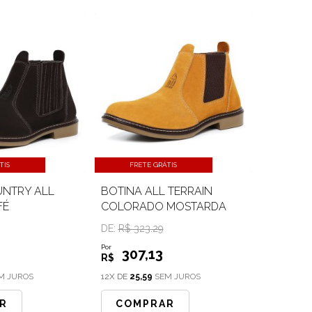
TIS
FRETE GRÁTIS
UNTRY ALL
BOTINA ALL TERRAIN
FÉ
COLORADO MOSTARDA
DE:
R$ 323.29
Por
307
,13
R$
M JUROS
12X DE
25,59
SEM JUROS
R
COMPRAR