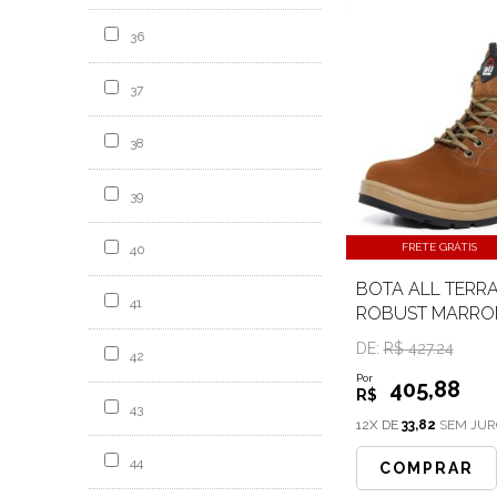
36
37
38
39
FRETE GRÁTIS
40
BOTA ALL TERRA
41
ROBUST MARRO
DE:
R$ 427.24
42
Por
405
,88
R$
43
12X DE
33,82
SEM JUR
44
COMPRAR