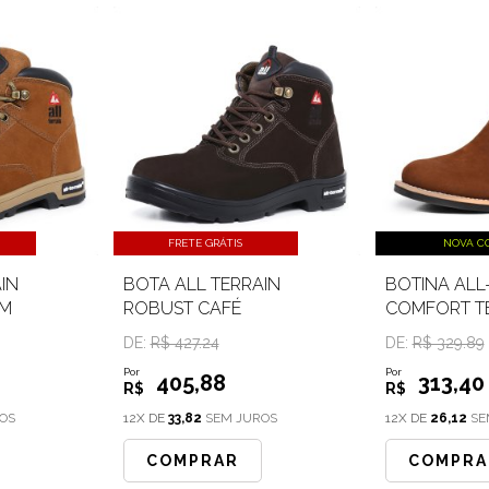
FRETE GRÁTIS
NOVA C
IN
BOTA ALL TERRAIN
BOTINA ALL
M
ROBUST CAFÉ
COMFORT T
DE:
R$ 427.24
DE:
R$ 329.89
Por
Por
405
,88
313
,40
R$
R$
OS
12X DE
33,82
SEM JUROS
12X DE
26,12
SE
COMPRAR
COMPRA