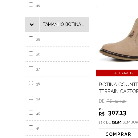
45
TAMANHO BOTINA ADULTO
35
36
37
FRETE GRÁTIS
38
BOTINA COUNTR
TERRAIN CASTO
39
DE:
R$ 323.29
Por
307
,13
40
R$
12X DE
25,59
SEM JU
41
COMPRAR