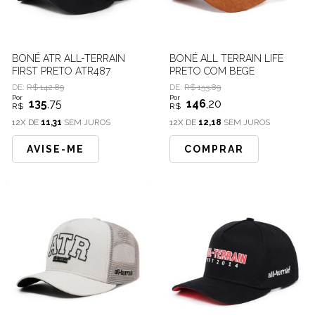
BONÉ ATR ALL-TERRAIN
BONÉ ALL TERRAIN LIFE
FIRST PRETO ATR487
PRETO COM BEGE
DE:
R$ 142.89
DE:
R$ 153.89
Por
Por
135
,75
146
,20
R$
R$
12X DE
11,31
SEM JUROS
12X DE
12,18
SEM JUROS
AVISE-ME
COMPRAR