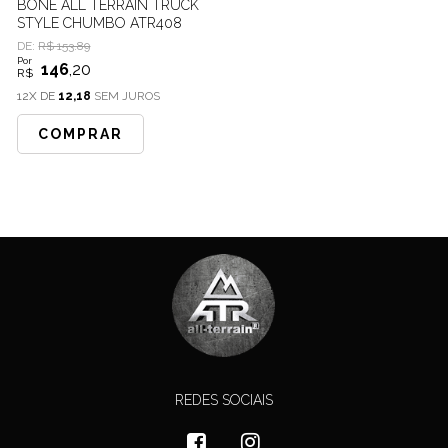
BONÉ ALL TERRAIN TRUCK
STYLE CHUMBO ATR408
DE:
R$ 153.89
Por
146
,20
R$
12X DE
12,18
SEM JUROS
COMPRAR
REDES SOCIAIS