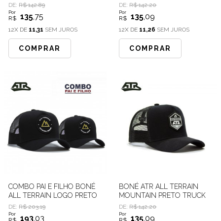
CINZA ATR461
DE:
R$ 142.89
DE:
R$ 142.20
Por
Por
135
,75
135
,09
R$
R$
12X DE
11,31
SEM JUROS
12X DE
11,26
SEM JUROS
COMPRAR
COMPRAR
COMBO PAI E FILHO BONÉ
BONÉ ATR ALL TERRAIN
ALL TERRAIN LOGO PRETO
MOUNTAIN PRETO TRUCK
DE:
R$ 203.19
DE:
R$ 142.20
Por
Por
193
,03
135
,09
R$
R$