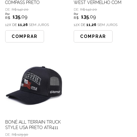
COMPASS PRETO
WEST VERMELHO COM
BRANCO
DE:
R$ 142.20
DE:
R$ 142.20
Por
Por
135
,09
135
,09
R$
R$
12X DE
11,26
SEM JUROS
12X DE
11,26
SEM JUROS
COMPRAR
COMPRAR
BONÉ ALL TERRAIN TRUCK
STYLE USA PRETO ATR411
DE:
R$ 129.90