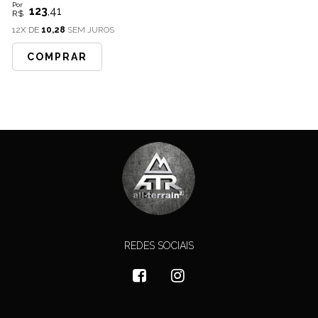
Por
123
,41
R$
12X DE
10,28
SEM JUROS
COMPRAR
REDES SOCIAIS