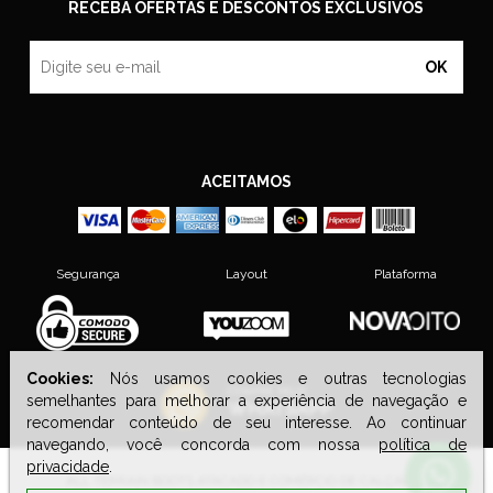
RECEBA OFERTAS E DESCONTOS EXCLUSIVOS
OK
ACEITAMOS
Segurança
Layout
Plataforma
Cookies:
Nós usamos cookies e outras tecnologias
semelhantes para melhorar a experiência de navegação e
recomendar conteúdo de seu interesse. Ao continuar
navegando, você concorda com nossa
política de
privacidade
.
ALL TERRAIN BOOTS ATACADO E COMÉRCIO DE CALÇADOS